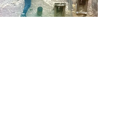
LAB ZORGT MEE
VOOR MEER
WARME SCHOLEN
IN VLAANDEREN
LAB Gedreven Onderwijs maakt deel