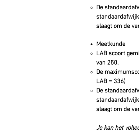
De standaardafw
standaardafwijki
slaagt om de ve
Meetkunde
LAB scoort gemi
van 250.
De maximumscor
LAB = 336)
De standaardafw
standaardafwijki
slaagt om de ver
Je kan het volle