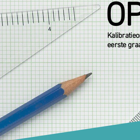
OP
Kalibratie
eerste gra