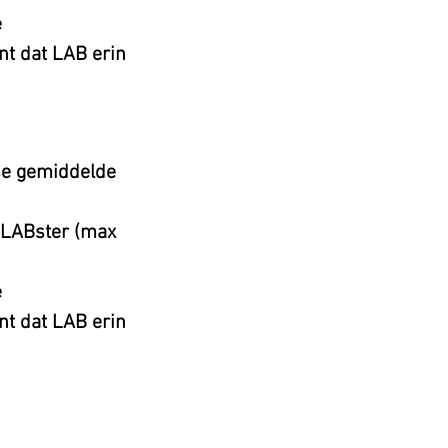
e
nt dat LAB erin
se gemiddelde
 LABster (max
e
nt dat LAB erin