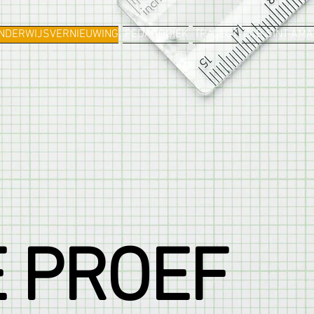
NDERWIJSVERNIEUWING
PEDAGOGIEK
TRAJECT
LAB SINT-AM
 PROEF