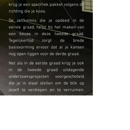
krijg je een specifiek pakket volgens de
richting die je koos.
De zelfkennis die je opdeed in de
eerste graad, helpt bij het maken van
een keuze in deze tweede graad.
Tegelijkertijd zorgt de brede
basisvorming ervoor dat al je kansen
nog open liggen voor de derde graad.
Net als in de eerste graad krijg je ook
in de tweede graad uitdagende
onderzoeksprojecten voorgeschoteld
die je in staat stellen om de blik op
jezelf te verdiepen en te verruimen.
Hoe zet je je leerstrategieën in om
meer abstracte leerstof te verwerven?
Blijven je interesses ook in de tweede
graad dezelfde of ontdek je nog andere
domeinen die goed bij je passen?