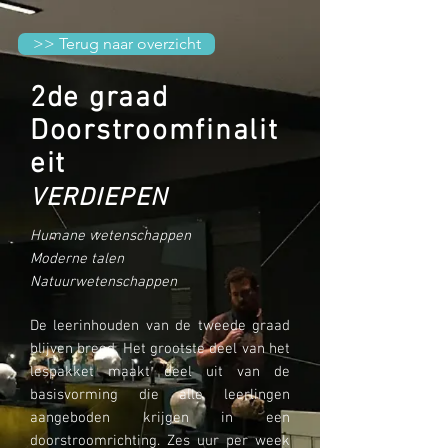
>> Terug naar overzicht
2de graad
Doorstroomfinalit
eit
VERDIEPEN
Humane wetenschappen
Moderne talen
Natuurwetenschappen
De leerinhouden van de tweede graad
blijven breed. Het grootste deel van het
lespakket maakt deel uit van de
basisvorming die alle leerlingen
aangeboden krijgen in een
doorstroomrichting. Zes uur per week