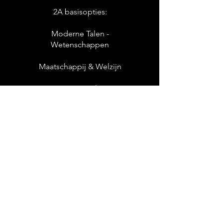
2A basisopties:
Moderne Talen -
Wetenschappen
Maatschappij & Welzijn
STEM - Wetenschappen
STEM - Technieken
2B basisopties:
STEM-technieken
Maatschappij & Welzijn
3
A