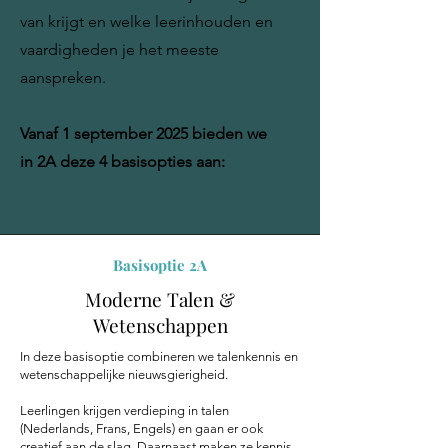
van krijgt en welke leerinhouden en
vaardigheden je het meeste
aanspreken.
Vanaf 1 september 2025 bieden we
in 2A deze 4 basisopties aan:
Basisoptie 2A
Moderne Talen &
Wetenschappen
In deze basisoptie combineren we talenkennis en
wetenschappelijke nieuwsgierigheid.
Leerlingen krijgen verdieping in talen
(Nederlands, Frans, Engels) en gaan er ook
creatief aan de slag. Daarnaast maken ze kennis