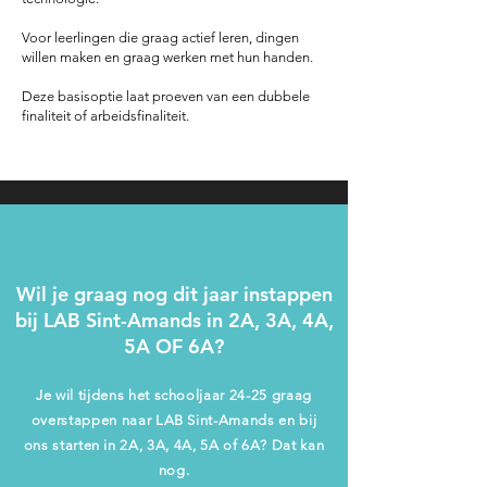
Voor leerlingen die graag actief leren, dingen
willen maken en graag werken met hun handen.
Deze basisoptie laat proeven van een dubbele
finaliteit of arbeidsfinaliteit.
Wil je graag nog dit jaar instappen
bij LAB Sint-Amands in 2A, 3A, 4A,
5A OF 6A?
Je wil tijdens het schooljaar 24-25 graag
overstappen naar LAB Sint-Amands en bij
ons starten in 2A, 3A, 4A, 5A of 6A? Dat kan
nog.