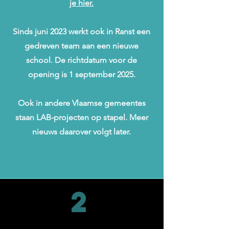
je hier.
Sinds juni 2023 werkt ook in Ranst een
gedreven team aan een nieuwe
school. De richtdatum voor de
opening is 1 september 2025.
Ook in andere Vlaamse gemeentes
staan LAB-projecten op stapel. Meer
nieuws daarover volgt later.
2