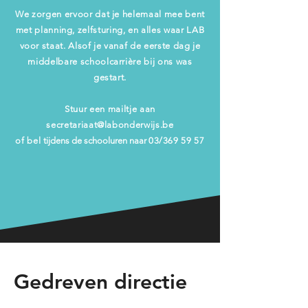
We zorgen ervoor dat je helemaal mee bent
met planning, zelfsturing, en alles waar LAB
voor staat. Alsof je vanaf de eerste dag je
middelbare schoolcarrière bij ons was
gestart.
Stuur een mailtje aan
secretariaat@labonderwijs.be
of bel
tijdens de schooluren naar
03/369 59 57
Gedreven directie