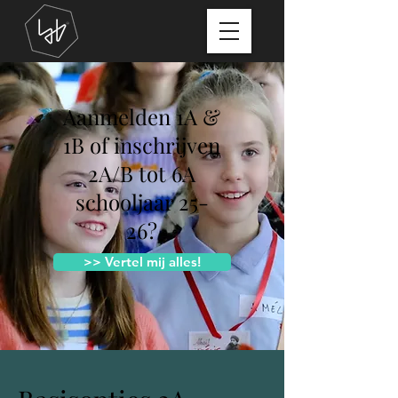
Aanmelden 1A &
1B of inschrijven
2A/B tot 6A
schooljaar 25-
26?
>> Vertel mij alles!