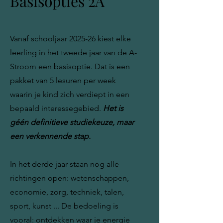
Basisopties 2A
Vanaf schooljaar 2025-26 kiest elke
leerling in het tweede jaar van de A-
Stroom een basisoptie. Dat is een
pakket van 5 lesuren per week
waarin je kind zich verdiept in een
bepaald interessegebied.
Het is
géén definitieve studiekeuze, maar
een verkennende stap.
In het derde jaar staan nog alle
richtingen open: wetenschappen,
economie, zorg, techniek, talen,
sport, kunst ... De bedoeling is
vooral: ontdekken waar je energie