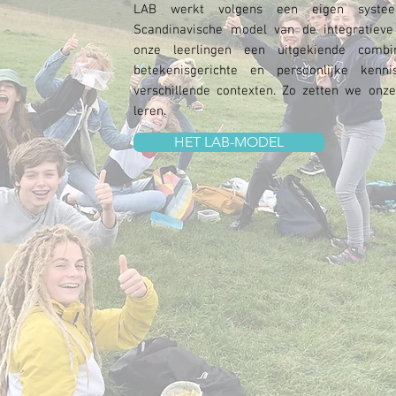
LAB werkt volgens een eigen syste
Scandinavische model van de integratiev
onze leerlingen een uitgekiende combin
betekenisgerichte en persoonlijke ken
verschillende contexten. Zo zetten we onze
leren.
HET LAB-MODEL