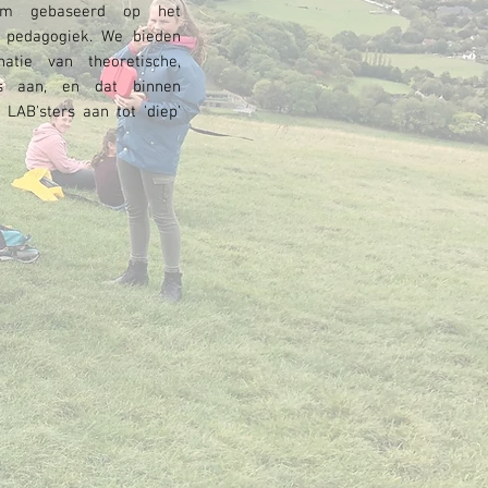
em gebaseerd op het
e pedagogiek. We bieden
atie van theoretische,
nis aan, en dat binnen
 LAB'sters aan tot 'diep'