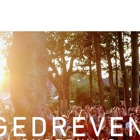
NDERWIJSVERNIEUWING
PEDAGOGIEK
TRAJECT
LAB SINT-AM
GEDREVE