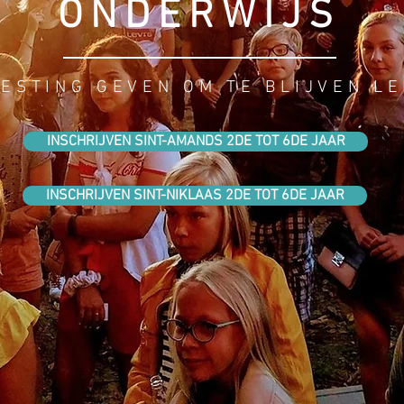
ONDERWIJS
STING GEVEN OM TE BLIJVEN L
INSCHRIJVEN SINT-AMANDS 2DE TOT 6DE JAAR
INSCHRIJVEN SINT-NIKLAAS 2DE TOT 6DE JAAR