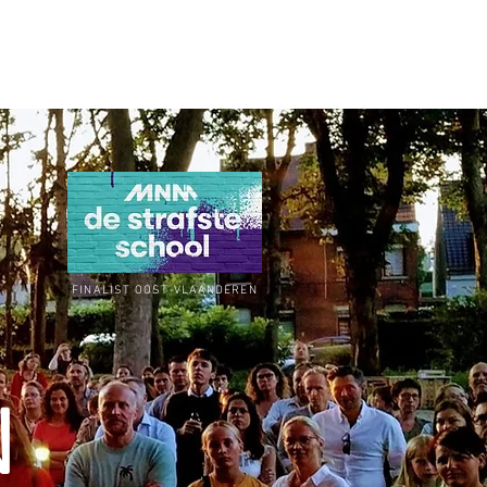
ANDS
LAB SINT-NIKLAAS
ESF
Events
FINALIST OOST-VLAANDEREN
N